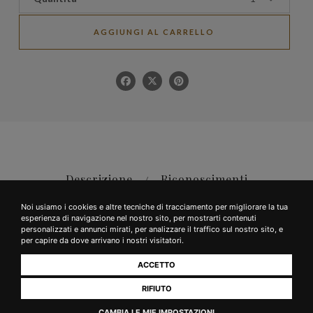
AGGIUNGI AL CARRELLO
Descrizione
Riconoscimenti
Noi usiamo i cookies e altre tecniche di tracciamento per migliorare la tua
esperienza di navigazione nel nostro sito, per mostrarti contenuti
personalizzati e annunci mirati, per analizzare il traffico sul nostro sito, e
per capire da dove arrivano i nostri visitatori.
ACCETTO
Colore:
rosso intenso, bordi granati con l’invecchiamento
RIFIUTO
CAMBIA LE MIE IMPOSTAZIONI