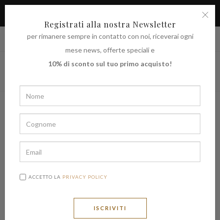
APPROFITTA DELLO SCONTO DEL 10% SUL TUO PRIMO
ACQUISTO
Registrati alla nostra Newsletter
per rimanere sempre in contatto con noi, riceverai ogni
|
Spedire in
€ (EUR)
UNITED STATES
mese news, offerte speciali e
10% di sconto sul tuo primo acquisto!
ACCETTO LA
PRIVACY POLICY
ISCRIVITI