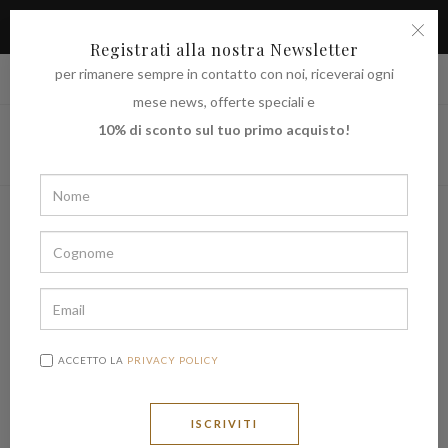
APPROFITTA DELLO SCONTO DEL 10% SUL TUO PRIMO
ACQUISTO
Registrati alla nostra Newsletter
per rimanere sempre in contatto con noi, riceverai ogni
|
Spedire in
€ (EUR)
UNITED STATES
mese news, offerte speciali e
10% di sconto sul tuo primo acquisto!
ACCETTO LA
PRIVACY POLICY
ISCRIVITI