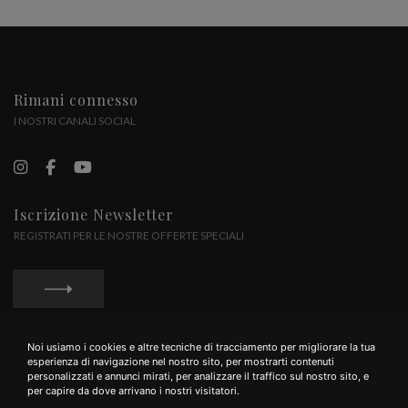
Rimani connesso
I NOSTRI CANALI SOCIAL
Iscrizione Newsletter
REGISTRATI PER LE NOSTRE OFFERTE SPECIALI
Noi usiamo i cookies e altre tecniche di tracciamento per migliorare la tua
Privacy Policy
Cookie Policy
Termini e Condizioni
esperienza di navigazione nel nostro sito, per mostrarti contenuti
personalizzati e annunci mirati, per analizzare il traffico sul nostro sito, e
per capire da dove arrivano i nostri visitatori.