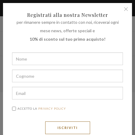
APPROFITTA DELLO SCONTO DEL 10% SUL TUO PRIMO
ACQUISTO
Registrati alla nostra Newsletter
per rimanere sempre in contatto con noi, riceverai ogni
|
Spedire in
€ (EUR)
UNITED STATES
mese news, offerte speciali e
10% di sconto sul tuo primo acquisto!
Vini Rossi
TUTTI
CANTINA DEL REDI
POGGIO STELLA
ACCETTO LA
PRIVACY POLICY
ASTORRE NOTI
VECCHIA CANTINA
NO.MO.S.
ALCOHOL FREE
GIFT VOUCHER WINE TOUR
ISCRIVITI