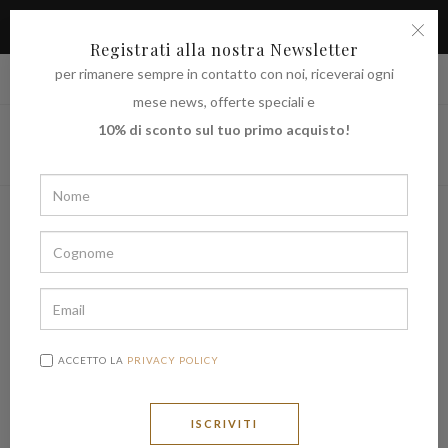
APPROFITTA DELLO SCONTO DEL 10% SUL TUO PRIMO
ACQUISTO
Registrati alla nostra Newsletter
per rimanere sempre in contatto con noi, riceverai ogni
|
Spedire in
€ (EUR)
UNITED STATES
mese news, offerte speciali e
10% di sconto sul tuo primo acquisto!
ACCETTO LA
PRIVACY POLICY
ISCRIVITI