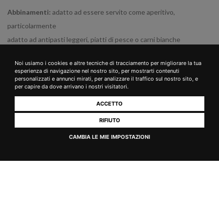
Abbinamenti:
adatto ad essere servito come aperitivo,
particolarmente
adatto ad antipasti leggeri, piatti di pesce o carni bianche
Grado Alcolico:
12,5%
Noi usiamo i cookies e altre tecniche di tracciamento per migliorare la tua
esperienza di navigazione nel nostro sito, per mostrarti contenuti
personalizzati e annunci mirati, per analizzare il traffico sul nostro sito, e
Solfiti:
Contiene solfiti
per capire da dove arrivano i nostri visitatori.
Origine:
Italia
ACCETTO
RIFIUTO
CAMBIA LE MIE IMPOSTAZIONI
Potrebbe interessarti