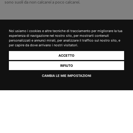
sono suoli da non calcarei a poco calcarei.
Noi usiamo i cookies e altre tecniche di tracciamento per migliorare la tua
esperienza di navigazione nel nostro sito, per mostrarti contenuti
Dal
2025
, il Vino Nobile di Montepulciano si arricchisce della
personalizzati e annunci mirati, per analizzare il traffico sul nostro sito, e
per capire da dove arrivano i nostri visitatori.
nuova
menzione “Pieve”
, una tipologia che esalterà il legame con il
ACCETTO
territorio attraverso le
Unità Geografiche Aggiuntive (UGA)
, basate
su antiche suddivisioni storiche. Il progetto, nato grazie al
RIFIUTO
confronto tra produttori, ricercatori e altri importanti attori della
CAMBIA LE MIE IMPOSTAZIONI
filiera, mira a valorizzare il terroir con regole stringenti:
•
Vitigni autoctoni
con una prevalenza di Sangiovese minimo 85%
in belnd solo con vitigni autoctoni per il 15% (Colorino, Mammolo e
Canaiolo)
•
Affinamento di almeno 36 mesi
, con 12 in legno