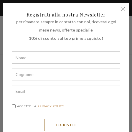
APPROFITTA DELLO SCONTO DEL 10% SUL TUO PRIMO
ACQUISTO
Registrati alla nostra Newsletter
per rimanere sempre in contatto con noi, riceverai ogni
|
Spedire in
€ (EUR)
UNITED STATES
mese news, offerte speciali e
10% di sconto sul tuo primo acquisto!
ACCETTO LA
PRIVACY POLICY
ISCRIVITI